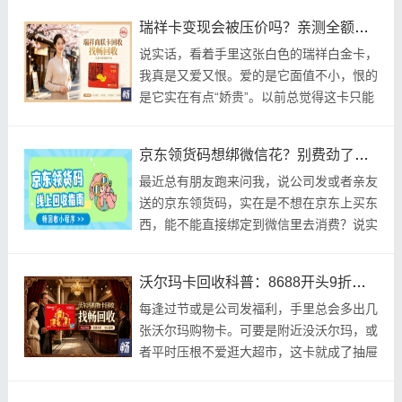
钱；拿去用吧
瑞祥卡变现会被压价吗？亲测全额到账，分享真实体验
说实话，看着手里这张白色的瑞祥白金卡，
我真是又爱又恨。爱的是它面值不小，恨的
是它实在有点“娇贵”。以前总觉得这卡只能
在官方指定的那些商超里换点日用品，可我
家附近
京东领货码想绑微信花？别费劲了，看这篇就够了！
最近总有朋友跑来问我，说公司发或者亲友
送的京东领货码，实在是不想在京东上买东
西，能不能直接绑定到微信里去消费？说实
话，每次看到这种问题，我都得耐着性子解
释半天。
沃尔玛卡回收科普：8688开头9折，2326开头94折，推荐畅回收
每逢过节或是公司发福利，手里总会多出几
张沃尔玛购物卡。可要是附近没沃尔玛，或
者平时压根不爱逛大超市，这卡就成了抽屉
里“食之无味，弃之可惜”的鸡肋。很多人想
着干脆