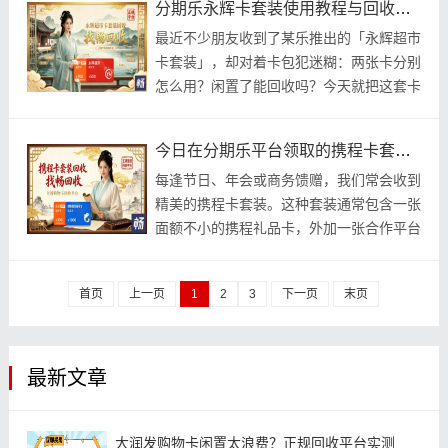
分期乐永辉卡套装使用教程与回收指南：实测2-5分钟极速到账，仅收永辉卡
最近不少朋友收到了某乐推出的「永辉超市
卡套装」，却对着卡包犯迷糊：两张卡分别
怎么用？闲置了能回收吗？今天就把这套卡
的使用方法和回收门道一次讲透，让你把套
装价值用
今日在分期乐平台领取的携程卡套装选择这家平台回收，不仅多赚3个点，还能保障自己的资金和卡券安全
每逢节日、年会或商务馈赠，我们常会收到
精美的携程卡套装。这种套装通常包含一张
面额不小的携程礼品卡，外加一张合作平台
的超市卡（如某吖超市卡），颜值高、实用
性强，看
首页
上一页
1
2
3
下一页
末页
最新文章
大润发购物卡闲置太浪费？正规回收平台实测