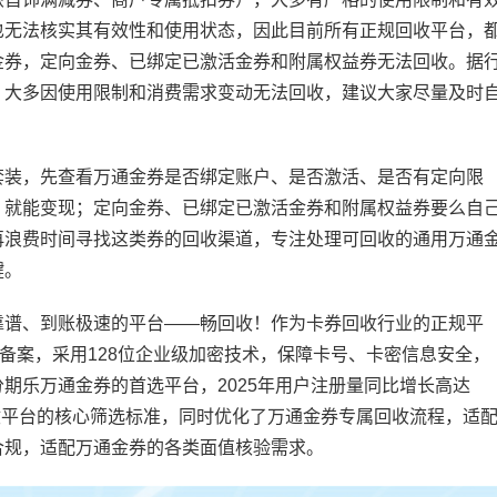
也无法核实其有效性和使用状态，因此目前所有正规回收平台，
金券，定向金券、已绑定已激活金券和附属权益券无法回收。据
，大多因使用限制和消费需求变动无法回收，建议大家尽量及时
套装，先查看万通金券是否绑定账户、是否激活、是否有定向限
，就能变现；定向金券、已绑定已激活金券和附属权益券要么自
再浪费时间寻找这类券的回收渠道，专注处理可回收的通用万通
键。
靠谱、到账极速的平台——畅回收！作为卡券回收行业的正规平
P备案，采用128位企业级加密技术，保障卡号、卡密信息安全，
期乐万通金券的首选平台，2025年用户注册量同比增长高达
回收平台的核心筛选标准，同时优化了万通金券专属回收流程，适
合规，适配万通金券的各类面值核验需求。