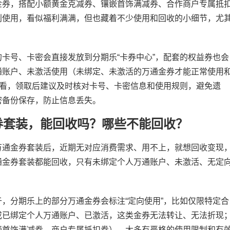
金券，搭配小额黄金克减券、镶嵌首饰满减券、合作商户专属抵
利使用，看似福利满满，但也藏着不少使用和回收的小细节，尤
卡号、卡密会直接发放到分期乐“卡券中心”，配套的权益券也会
通账户、未激活使用（未绑定、未激活的万通金券才能正常使用
查看，领取后建议及时核对卡号、卡密信息和使用规则，避免遗
密备份保存，防止信息丢失。
券套装，能回收吗？哪些不能回收？
万通金券套装后，近期无对应消费需求、用不上，就想回收变现
通金券套装都能回收，只有未绑定个人万通账户、未激活、无定
，分期乐上的部分万通金券会标注“定向使用”，比如仅限特定合
或已绑定个人万通账户、已激活，这类金券无法转让、无法折现
嵌首饰满减券、商户专属抵扣券），大多有严格的使用限制和有