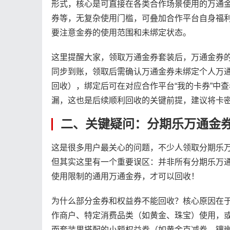
形式，核心是可直接在各类合作场景使用的万通
券等，无复杂使用门槛，可叠加合作平台自身福
要注意金券的使用范围和未绑定状态。
这里提醒大家，领取万通金券套装后，万通金券的
同步到账，领取后需确认万通金券未绑定个人万
回收），绑定后可在对应合作平台“我的卡券”中
漏，这也是后续顺利回收的关键前提，建议将卡
二、关键疑问：分期乐万通金
这是很多用户最关心的问题，不少人领取分期乐
但其实这里有一个重要误区：并非所有分期乐万
使用限制的通用万通金券，才可以回收！
为什么部分金券和权益券不能回收？核心原因在于
作商户、特定消费品类（如黄金、珠宝）使用，
而套装里搭配的小额权益券（如黄金克减券、镶