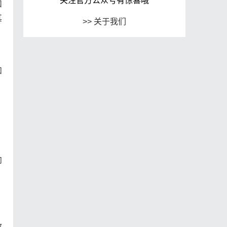
关注官方公众号有惊喜哦
扣
其
>> 关于我们
和
，
向
；
效