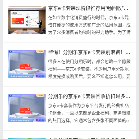
落。以
京东e卡套装现阶段推荐用“畅回收”平台进行回收，全程解析，高效靠谱！
在如今数字化消费盛行的时代，京东e卡凭
借其便捷的使用方式和广泛的适用范围，成
为了众多消费者购物时的得力助手。为了满
足不同消费者的需求，京东还推出了包含京
东e卡与
警惕！分期乐京东e卡套装别浪费！领取、回收攻略+真实案例，1分钟变现不亏
很多人在使用分期乐时，都会忽略一个隐藏
福利——京东e卡套装，不少用户用分期乐
额度兑换或购买后，要么不知道怎么用，要
么闲置过期白白浪费，殊不知只要用对方
法，闲置的
分期乐的京东e卡套装回收折扣是多少呢？2026年最新回收推荐渠道就选这家
京东e卡套装作为京东平台发行的经典礼品
卡组合，一直以来都是企业福利、商务馈赠
的热门选择。它通常包含多张不同面值的e
卡，包装精美，送人很有面子。但你真的了
解它吗？