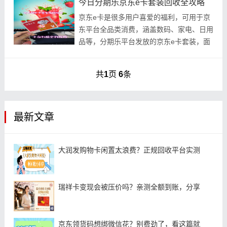
今日分期乐京东e卡套装回收全攻略
京东e卡是很多用户喜爱的福利，可用于京
东平台全品类消费，涵盖数码、家电、日用
品等，分期乐平台发放的京东e卡套装，面
额多样、实用性强，但不少用户因为暂时没
有消费需
共
1
页
6
条
最新文章
大润发购物卡闲置太浪费？正规回收平台实测
瑞祥卡变现会被压价吗？亲测全额到账，分享
京东领货码想绑微信花？别费劲了，看这篇就