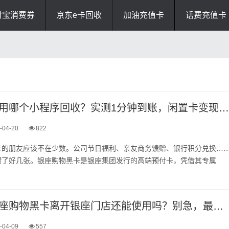
付宝消费券
京东e卡回收
加油充值卡
话费充值卡
银座购物黑卡用哪个小程序回收？实测1分钟到账，闲置卡变现选它就对了！
-04-20
822
卡的朋友应该不在少数。公司节日福利、亲友商务馈赠、银行积分兑换…
攒了好几张。银座购物黑卡是银座集团发行的高端预付卡，凭借其专属
山东地区的银座购物黑卡离开银座门店还能使用吗？别急，最新回收折现攻略来袭！附全部流程
-04-09
557