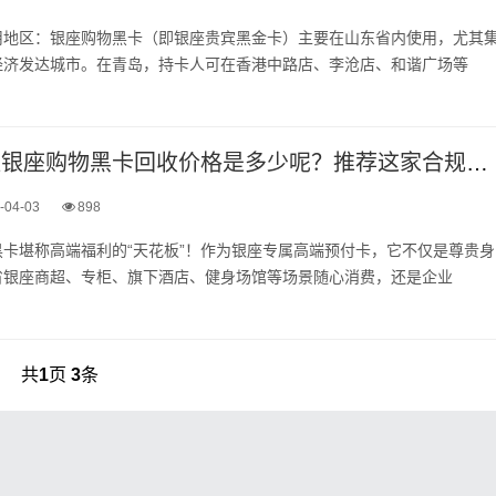
用地区：银座购物黑卡（即银座贵宾黑金卡）主要在山东省内使用，尤其
经济发达城市。在青岛，持卡人可在香港中路店、李沧店、和谐广场等
今日1000面值银座购物黑卡回收价格是多少呢？推荐这家合规的回收渠道
-04-03
898
卡堪称高端福利的“天花板”！作为银座专属高端预付卡，它不仅是尊贵身
省银座商超、专柜、旗下酒店、健身场馆等场景随心消费，还是企业
共
1
页
3
条