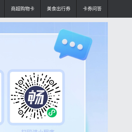
商超购物卡
美食出行券
卡券问答